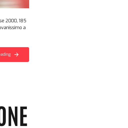
sse 2000, 185
iovanissimo a
eading
MONE