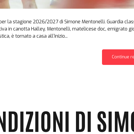
a per la stagione 2026/2027 di Simone Mentonelli. Guardia cla
utiva in canotta Halley. Mentonelli, matelicese doc, emigrato g
a, è tornato a casa all’inizio...
Continue r
NDIZIONI DI SI