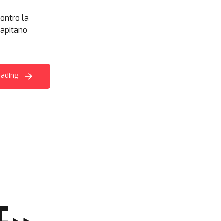
contro la
capitano
eading
LE»