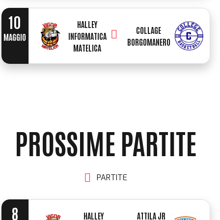
6
6
10
HALLEY
COLLAGE
INFORMATICA
MAGGIO
7
BORGOMANERO
7
MATELICA
8
8
9
9
PROSSIME PARTITE
0
0
PARTITE
8
HALLEY
ATTILA JR