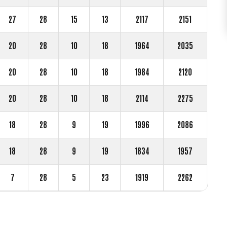
27
28
15
13
2117
2151
20
28
10
18
1964
2035
20
28
10
18
1984
2120
0
0
20
28
10
18
2114
2275
1
1
18
28
9
19
1996
2086
0
2
2
18
28
9
19
1834
1957
1
3
3
7
28
5
23
1919
2262
2
4
4