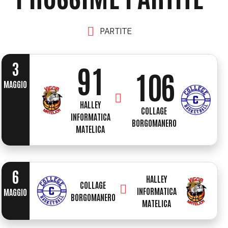
7
8
4
PARTITE
8
0
0
9
5
3
9
1
1
0
6
MAGGIO
0
2
HALLEY
2
7
COLLAGE
INFORMATICA
BORGOMANERO
MATELICA
3
3
8
4
6
4
9
HALLEY
COLLAGE
INFORMATICA
MAGGIO
BORGOMANERO
5
MATELICA
5
0