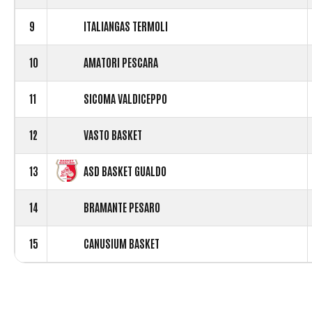
9
ITALIANGAS TERMOLI
0
10
AMATORI PESCARA
1
0
11
SICOMA VALDICEPPO
12
VASTO BASKET
2
1
13
ASD BASKET GUALDO
3
2
14
BRAMANTE PESARO
0
4
3
15
CANUSIUM BASKET
0
1
5
4