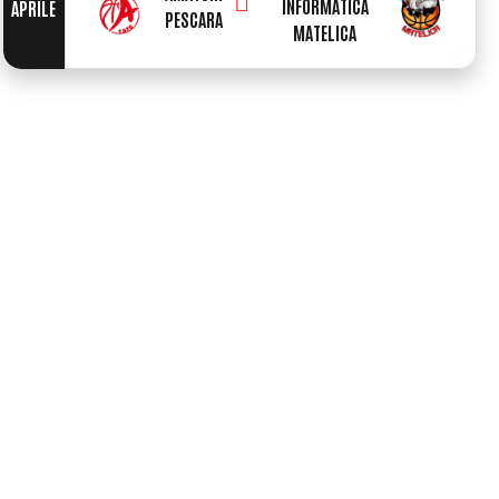
INFORMATICA
APRILE
PESCARA
MATELICA
0
0
1
1
0
2
2
1
0
3
0
3
2
0
0
1
0
4
1
4
3
1
1
2
1
5
2
5
4