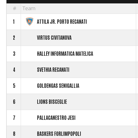
#
Team
1
ATTILA JR. PORTO RECANATI
2
VIRTUS CIVITANOVA
3
HALLEY INFORMATICA MATELICA
4
SVETHIA RECANATI
5
GOLDENGAS SENIGALLIA
6
LIONS BISCEGLIE
7
PALLACANESTRO JESI
8
BASKERS FORLIMPOPOLI