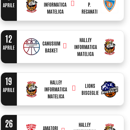
INFORMATICA
P.
APRILE
MATELICA
RECANATI
12
HALLEY
CANUSIUM
INFORMATICA
APRILE
BASKET
MATELICA
19
HALLEY
LIONS
INFORMATICA
APRILE
BISCEGLIE
MATELICA
26
HALLEY
AMATORI