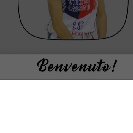
La
Vigor Basket Matelica
è lieta di annunciare l’ingaggio
fino al termine della stagione 2021/2022 di
Kakha
Zhgenti
. Guardia-ala di 196 centimetri di nazionalità
georgiana ma formazione italiana, arriva dalla Virtus
Valmontone (Serie C Gold Lazio).