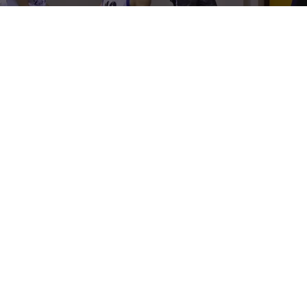
Finisce in semifinale la corsa della
Halley Matelica
in
Coppa Italia Serie C Gold Marche-Umbria. La
Lucky Wind
Foligno
domina per tre quarti sul parquet di
Castelraimondo su una Vigor da elettroencefalogramma
piatto, poi i biancorossi si rianimano clamorosamente
nell’ultimo periodo ma senza riuscire a rimettere davvero
in discussione la sfida.
E pensare che i biancorossi (sempre privi
dell’infortunato
Caroli
) avevano approcciato la sfida col
piglio giusto, trovando fluidità in attacco per salire subito
sull’8-4. D’improvviso, però, si spegne la luce.
Rath
inizia a
sfornare no-look alla Steve
Nash,
Gandolfo
e
Ribeiro
scaldano le mani (alla fine i due
produrranno 47 punti in coppia) e Foligno produce un
parziale di 1-25 che tramortisce una Halley inerme. Ai
biancorossi non riesce niente in attacco, solo
Mentonelli
,