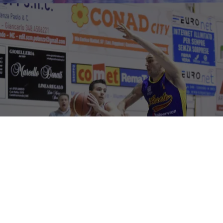
Una vittoria che vale triplo per la
Halley Matelica
nello
scontro diretto con la
Italservice Pesaro
. In primis perché
consente di centrare matematicamente il primo obiettivo:
l’accesso al Play-In Gold. In secondo luogo perché riporta i
biancorossi solitari in testa alla classifica. E in terza battuta,
ed è forse la più importante, perché dà alla Vigor 2 punti
d’oro in ottica seconda fase, con la ciliegina sulla torta