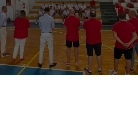
È iniziata la settimana che porterà la Halley Matelica al
raduno precampionato in preparazione alla seconda
stagione consecutiva dei biancorossi in
Serie B
Interregionale
.
Il cammino verso la prima giornata, in programma
domenica 29 settembre in casa contro l’
Attila Junior