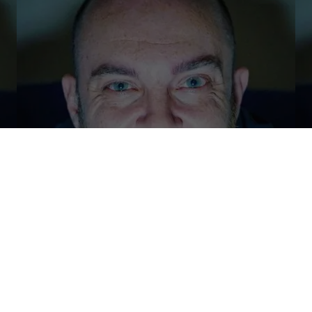
Non solo basket giocato. Si terrà sabato pomeriggio alle
18.30 alla sala conferenze della Fondazione Il Vallato (via
Aristide Merloni 17, Matelica) la presentazione dei
libri
“Nikola Jokic – The Joker”
e
“Stephen Curry – Best
Shooter Ever”
alla presenza dell’autore
Marco
Munno.
L’incontro è organizzato dalla
Vigor Basket
Matelica
e sarà moderato dal responsabile
comunicazione della società Marco Pagliariccio.