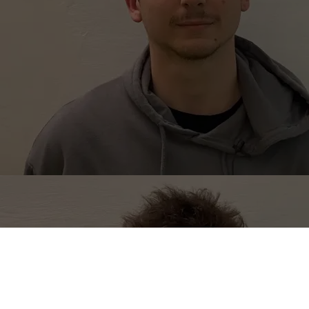
Sono stati giorni con le porte girevoli in casa
Halley
Matelica
. Dopo le uscite di Victor Sulina in direzione Rieti e
Patrizio Verri in direzione Fabriano, è arrivato anche un