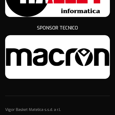
SPONSOR TECNICO
Vigor Basket Matelica s.s.d. a r.l.