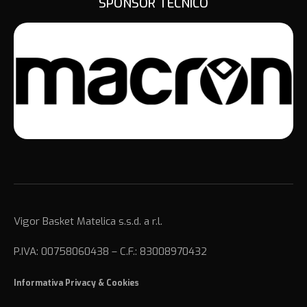
SPONSOR TECNICO
Vigor Basket Matelica s.s.d. a r.l.
P.IVA: 00758060438 – C.F.: 83008970432
Informativa Privacy
&
Cookies