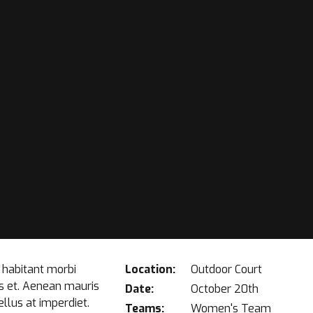
 habitant morbi
Location:
Outdoor Court
is et. Aenean mauris
Date:
October 20th
llus at imperdiet.
Teams:
Women's Team