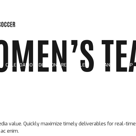
SOCCER
OMEN’S TE
CALENDARIO
DIVISIONE REGIONALE 1
GIOVANILI
SHOP
ia value. Quickly maximize timely deliverables for real-time s
 ac enim.