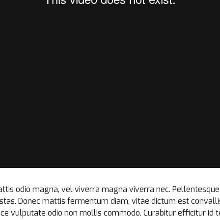
attis odio magna, vel viverra magna viverra nec. Pellentesque
estas. Donec mattis fermentum diam, vitae dictum est convall
e vulputate odio non mollis commodo. Curabitur efficitur id te