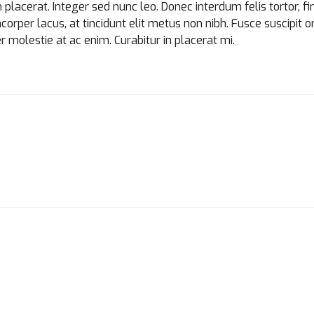
acerat. Integer sed nunc leo. Donec interdum felis tortor, finib
mcorper lacus, at tincidunt elit metus non nibh. Fusce suscipit or
r molestie at ac enim. Curabitur in placerat mi.