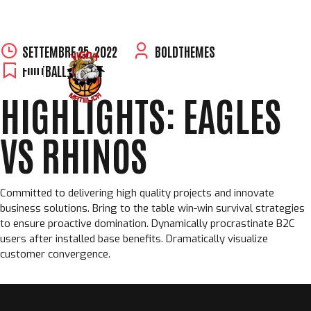
Skip
SETTEMBRE 25, 2022
BOLDTHEMES
to
FOOTBALL
,
SPORT
content
HIGHLIGHTS: EAGLES
VS RHINOS
Committed to delivering high quality projects and innovate
business solutions. Bring to the table win-win survival strategies
to ensure proactive domination. Dynamically procrastinate B2C
users after installed base benefits. Dramatically visualize
customer convergence.