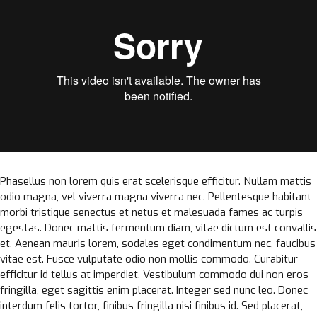
Phasellus non lorem quis erat scelerisque efficitur. Nullam mattis
odio magna, vel viverra magna viverra nec. Pellentesque habitant
morbi tristique senectus et netus et malesuada fames ac turpis
egestas. Donec mattis fermentum diam, vitae dictum est convallis
et. Aenean mauris lorem, sodales eget condimentum nec, faucibus
vitae est. Fusce vulputate odio non mollis commodo. Curabitur
efficitur id tellus at imperdiet. Vestibulum commodo dui non eros
fringilla, eget sagittis enim placerat. Integer sed nunc leo. Donec
interdum felis tortor, finibus fringilla nisi finibus id. Sed placerat,