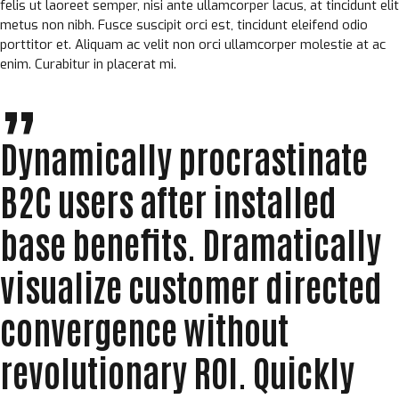
felis ut laoreet semper, nisi ante ullamcorper lacus, at tincidunt elit
metus non nibh. Fusce suscipit orci est, tincidunt eleifend odio
porttitor et. Aliquam ac velit non orci ullamcorper molestie at ac
enim. Curabitur in placerat mi.
Dynamically procrastinate
B2C users after installed
base benefits. Dramatically
visualize customer directed
convergence without
revolutionary ROI. Quickly