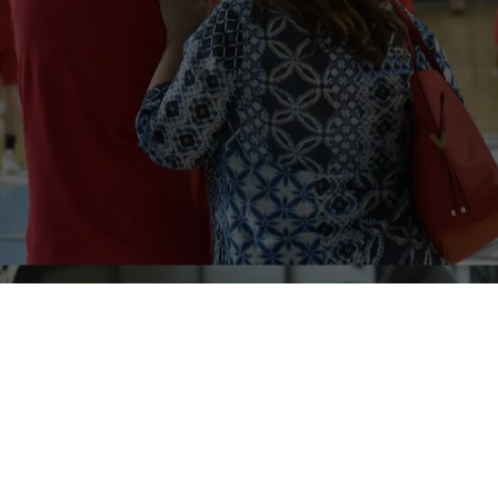
La
Vigor Basket Matelica
comunica che
Antonio Trullo
non sarà il coach della prima squadra per la prossima
stagione. Una decisione presa di comune accordo
all’esaurimento del contratto che legava le due parti: la fine
di un ciclo di tre stagioni e mezzo di altissimo livello.