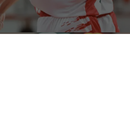
Una vittoria che vale tanto oro quanto pesa soprattutto a
livello emotivo per la
Halley Matelica
, che dopo tre quarti
in apnea risorge negli ultimi 10 minuti e piega una
combattiva
Pallacanestro Jesi
. La Vigor ha girato
completamente il match nel quarto periodo dopo aver
rischiato più volte di crollare, scendendo più volte sul -11 e
trovando raramente brio e positività. Tutto quello che poi ha
saputo trovare nel rush finale, trascinata dal fosforo e dai
canestri pesanti di
Panzini
e dall’energia contagiosa di
Mazzotti
.
L’inizio è al piccolo trotto da ambo le parti, ma è Jesi a