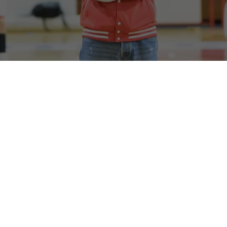
Da un lato una
Halley Matelica
che è schizzata in testa alla
classifica della Serie B Interregionale, dopo il successo sulla
B-Chem Civitanova
. Dall’altro, il percorso che prosegue
con i ragazzi del settore giovanile, ossatura della squadra di
Divisione Regionale 1 e protagonisti in Under 19. E’ un
impegno ad ampio raggio quello di quest’anno per
Giorgio
Palantrani
, promosso quest’anno al ruolo di vice di coach
Antonio Trullo
in prima squadra, oltre ad esserlo di
Fabio
Frattali
in Under 19 Gold, e capo allenatore della Halley-2 in
DR1.
Ovviamente l’impegno in B2 è quello che assorbe il grosso