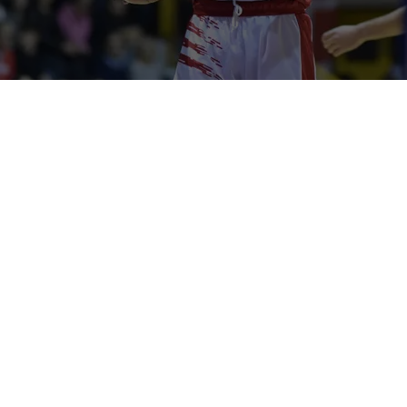
Una settimana per ricaricare le pile dopo le fatiche della
serie contro il
Bramante Pesaro
e farsi trovare pronti a
un’altra battaglia. Sulla strada verso la finale la
Halley
Matelica
trova domani (palla a due ore 19, palasport di
Castelraimondo) per gara 1 di semifinale la
Esperia
Cagliari
, che nei quarti ha fatto fuori la
Carver Roma
. I
sardi hanno già saputo mettere in difficoltà la Vigor,
facendo soffrire i biancorossi in casa propria e passando a
Castelraimondo nel match di ritorno nell’ultima giornata di
Play-In Gold, con la Halley però già con i remi in barca visto il
primo posto già blindato da settimane.
La squadra di coach
Federico Manca
può contare su una
pattuglia di giocatori importanti per la categoria, rinforzata