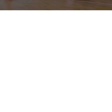
Doppietta casalinga in arrivo per la
Halley Matelica
, che
domani alle 18 torna davanti al suo pubblico dopo più di un
mese e due partite di fila lontano da Castelraimondo (il
match di regular season a Recanati e quello che ha aperto il
Play-In Gold a Viterbo, inframezzati dalla sosta) per
affrontare una vecchia conoscenza: l’
Amatori Pescara
. Gli
abruzzesi quest’anno sono stati dirottati nel girone F, ma
sono formazione che nelle ultime stagioni ha spesso
incrociato le armi con la Vigor.
La squadra di coach
Davide Gabriele
si è molto ringiovanita
rispetto al recente passato, con un solo giocatore sopra i
24 anni (la bandiera
Emidio Di Donato
, 7,1 punti a partita),
ma ha talento e profondità per dare fastidio a tutti in questo
campionato. La punta di diamante è stato finora il play
classe 2005
Riccardo Romondia
, prodotto delle giovanili di