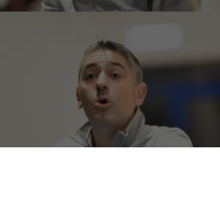
La
Vigor Basket Matelica
comunica di aver affidato la
guida della seconda squadra biancorossa, che milita nel
campionato di Divisione Regionale 1, a
Giorgio Palantrani
.
Prenderà il posto di
Samuele Mari
, che ha lasciato la