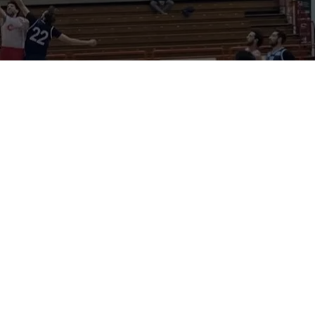
Chiude la preseason in bellezza la
Halley Matelica
,
regalandosi una vittoria sì platonica ma di prestigio sul
campo di una squadra di categoria superiore come
la
General Contractor Jesi
. Per l’ultimo test prima
dell’inizio dei campionati, le due squadre hanno optato per
giocare una partita “vera” (senza azzerare il punteggio alla
fine di ogni quarto e con il conteggio dei falli individuali) e,
nonostante le assenze (
Musci
sul fronte
matelicese,
Cena
su quello jesino), ne è uscita fuori una
partita sostanzialmente equilibrata, che la Vigor ha
indirizzato soltanto nell’ultimo quarto.
Coach
Trullo
cambia ancora lo starting five,
lasciando
Zanzottera
in panchina per fare posto a