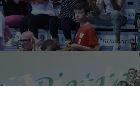
La
Vigor Basket Matelica
comunica che, viste le
tantissime richieste pervenute, è stata organizzata una
prevendita per l’acquisto dei biglietti per gara 3 dei quarti di
finale in programma mercoledì sera (ore 21, palasport di
Castelraimondo) contro la
Fmc Ferentino
.