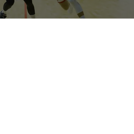
Ancora una settimana di lavoro prima della pausa natalizia
per la
Halley Matelica
. I biancorossi sono attesi da due
sfide ravvicinate che proveranno a portare a casa per
consolidare il primato in classifica: quella di domenica in
casa contro la
Braderm Roseto
e poi la trasferta di
giovedì prossimo sul campo del
Pescara Basket
.
Intanto i biancorossi tornano al palas di Castelraimondo
forti di una serie aperta di quattro vittorie consecutive,
allungata domenica scorsa col successo sul parquet
della
Mediterranea Teramo
. «
Siamo partiti subito forte,
determinati a non scivolare su quella che poteva essere la
classica buccia di banana
– sottolinea l’ala vigorina
Alberto
Provvidenza
–
Teramo è una squadra battagliera, che lotta
per evitare posizioni calde, vincere sarebbe stato