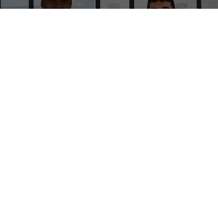
A poco più di 48 ore dallo storico esordio in Serie B,
la
Halley Matelica
svela il suo outfit. Al
Macron Sports
Hub
di Fabriano oggi pomeriggio sono stati infatti
presentati i nuovi completi da gioco che la squadra
indosserà nel corso della stagione alle porte. Pochi fronzoli
sul fronte grafico, con i colori sociali, il bianco e il rosso, a
spiccare in maniera netta, ma un occhio di riguardo
all’ecosostenibilità, cavallo di battaglia di Macron. «
Ogni
pantaloncino, infatti, è realizzato con 13 bottiglie di plastica
riciclate
– svela
Ciro Maraniello
, titolare dell’attività in
località Ca’ Maiano –
già da un paio d’anni Macron sta
seguendo questa linea e crediamo si sposi alla perfezione
con la filosofia del club. Il rapporto con la Vigor nasce tanti
anni fa, poi c’è stato uno stop in corrispondenza della
pandemia e ora, con l’approdo della squadra in Serie B,
abbiamo riallacciato il discorso. Un accordo importante per
noi con un club importante in questo territorio. Macron è un