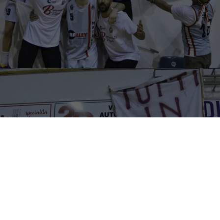
Ora è ufficiale, anche se non c’erano dubbi. Con il rinnovo
dell’affiliazione e il versamento della prima rata Fip, nelle
scorse ore la
Vigor Basket Matelica
ha formalizzato
l’
iscrizione al prossimo campionato di Serie B
. Un passo
storico per la società biancorossa, che si prepara ad
affrontare questo torneo per la prima volta nella sua
storia.