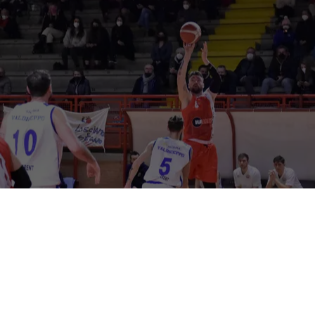
Imperativo vincere per la
Halley Matelica
nella gara di
domani pomeriggio (palla a due ore 18) sul parquet di
Castelraimondo contro il fanalino di coda
Falconara
Basket
. Un match da non fallire per non perdere ulteriore
terreno nella corsa ai piani alti della classifica dopo il ko