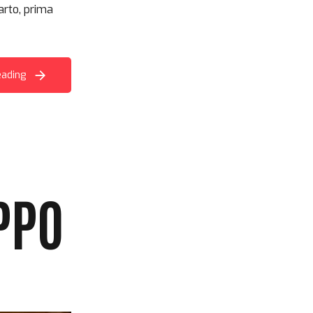
arto, prima
eading
PPO