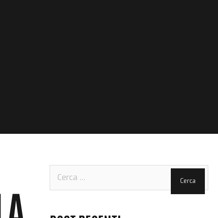
Ricerca
per:
LA