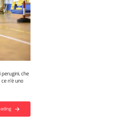
 perugini, che
 ce n’è uno
eading