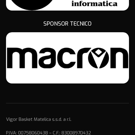
SPONSOR TECNICO
Vigor Basket Matelica s.s.d. a r.l.
P.IVA: 00758060438 – C.F.: 83008970432