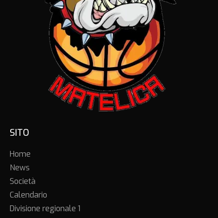
SITO
Home
News
Società
Calendario
Divisione regionale 1