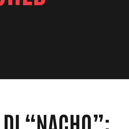
 DI “NACHO”: