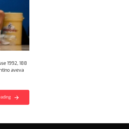
asse 1992, 188
entino aveva
eading