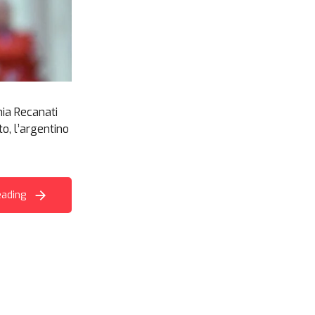
hia Recanati
to, l’argentino
eading